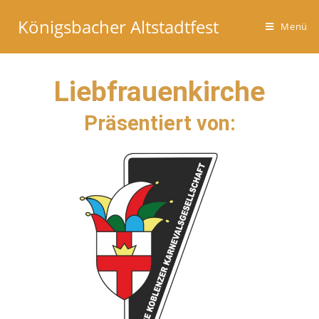
Königsbacher Altstadtfest
Menü
Liebfrauenkirche
Präsentiert von: